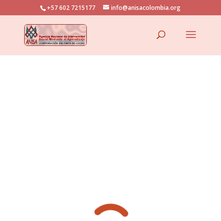
+57 602 7215177
info@anisacolombia.org