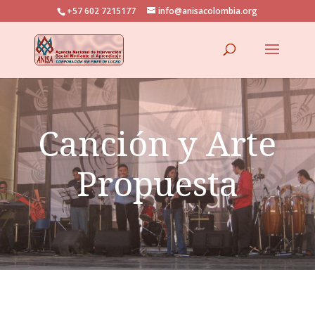
+57 602 7215177
info@anisacolombia.org
Canción y Arte
Propuesta