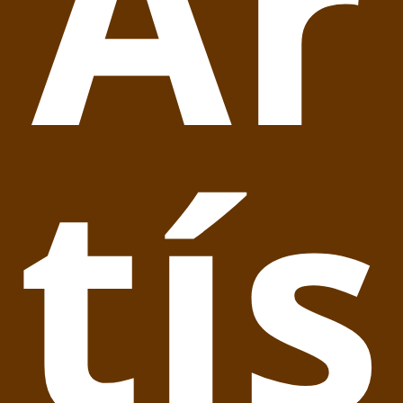
Ar
tís