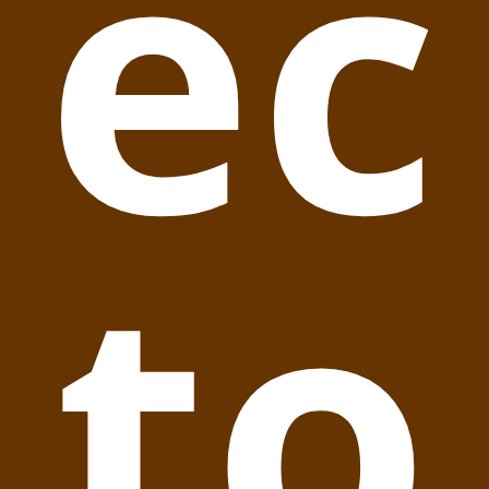
ec
to