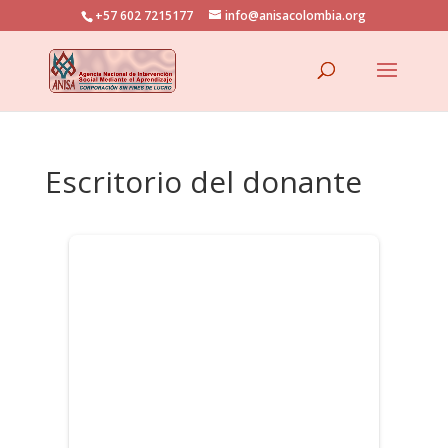
+57 602 7215177
info@anisacolombia.org
Escritorio del donante